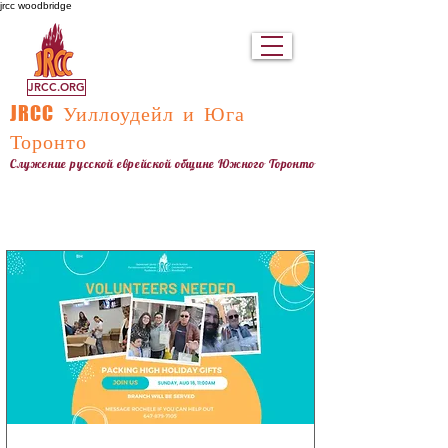
jrcc woodbridge
JRCC.ORG
JRCC
Уиллоудейл и Юга
Торонто
Служение русской еврейской общине Южного Торонто