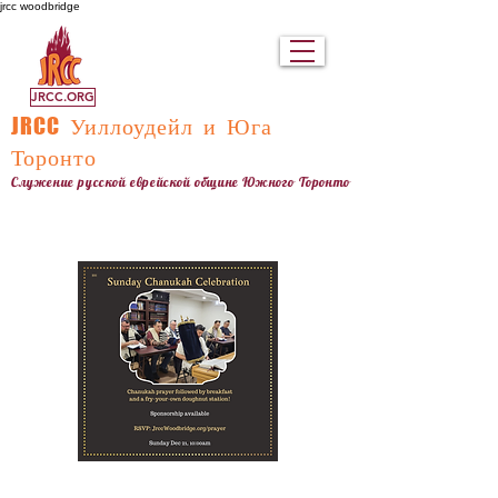
jrcc woodbridge
JRCC.ORG
JRCC
Уиллоудейл и Юга
Торонто
Служение русской еврейской общине Южного Торонто