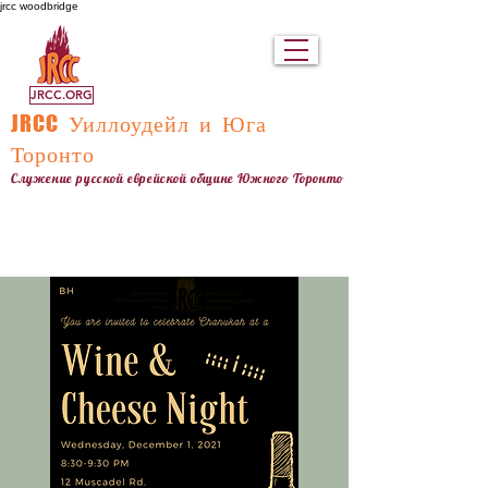
jrcc woodbridge
JRCC.ORG
JRCC
Уиллоудейл и Юга
Торонто
Служение русской еврейской общине Южного Торонто